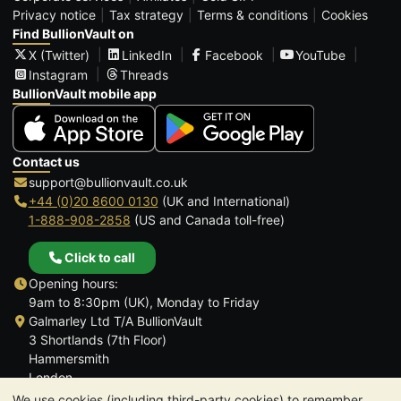
Privacy notice
Tax strategy
Terms & conditions
Cookies
Find BullionVault on
X (Twitter)
LinkedIn
Facebook
YouTube
Instagram
Threads
BullionVault mobile app
Contact us
support@bullionvault.co.uk
+44 (0)20 8600 0130
(UK and International)
1-888-908-2858
(US and Canada toll-free)
Click to call
Opening hours:
9am to 8:30pm (UK), Monday to Friday
Galmarley Ltd T/A BullionVault
3 Shortlands (7th Floor)
Hammersmith
London
W6 8DA
We use cookies (including third-party cookies) to remember