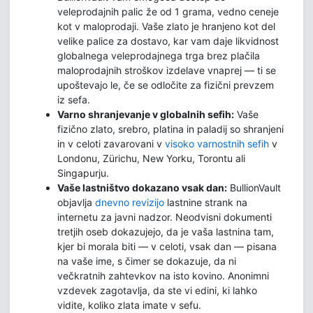
veleprodajnih palic že od 1 grama, vedno ceneje
kot v maloprodaji. Vaše zlato je hranjeno kot del
velike palice za dostavo, kar vam daje likvidnost
globalnega veleprodajnega trga brez plačila
maloprodajnih stroškov izdelave vnaprej — ti se
upoštevajo le, če se odločite za fizični prevzem
iz sefa.
Varno shranjevanje v globalnih sefih:
Vaše
fizično zlato, srebro, platina in paladij so shranjeni
in v celoti zavarovani v
visoko varnostnih sefih
v
Londonu, Zürichu, New Yorku, Torontu ali
Singapurju.
Vaše lastništvo dokazano vsak dan:
BullionVault
objavlja
dnevno revizijo
lastnine strank na
internetu za javni nadzor. Neodvisni dokumenti
tretjih oseb dokazujejo, da je vaša lastnina tam,
kjer bi morala biti — v celoti, vsak dan — pisana
na vaše ime, s čimer se dokazuje, da ni
večkratnih zahtevkov na isto kovino. Anonimni
vzdevek zagotavlja, da ste vi edini, ki lahko
vidite, koliko zlata imate v sefu.