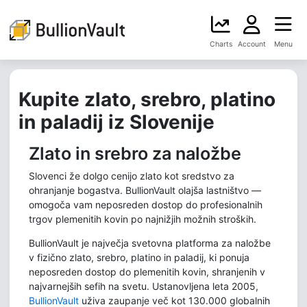
Charts
Account
Menu
Kupite zlato, srebro, platino
in paladij iz Slovenije
Zlato in srebro za naložbe
Slovenci že dolgo cenijo zlato kot sredstvo za
ohranjanje bogastva. BullionVault olajša lastništvo —
omogoča vam neposreden dostop do profesionalnih
trgov plemenitih kovin po najnižjih možnih stroških.
BullionVault je največja svetovna platforma za naložbe
v fizično zlato, srebro, platino in paladij, ki ponuja
neposreden dostop do plemenitih kovin, shranjenih v
najvarnejših sefih na svetu. Ustanovljena leta 2005,
BullionVault
uživa zaupanje več kot 130.000 globalnih