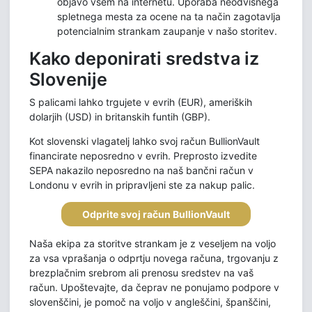
objavo vsem na internetu. Uporaba neodvisnega
spletnega mesta za ocene na ta način zagotavlja
potencialnim strankam zaupanje v našo storitev.
Kako deponirati sredstva iz
Slovenije
S palicami lahko trgujete v evrih (EUR), ameriških
dolarjih (USD) in britanskih funtih (GBP).
Kot slovenski vlagatelj lahko svoj račun BullionVault
financirate neposredno v evrih. Preprosto izvedite
SEPA nakazilo neposredno na naš bančni račun v
Londonu v evrih in pripravljeni ste za nakup palic.
Odprite svoj račun BullionVault
Naša ekipa za storitve strankam je z veseljem na voljo
za vsa vprašanja o odprtju novega računa, trgovanju z
brezplačnim srebrom ali prenosu sredstev na vaš
račun. Upoštevajte, da čeprav ne ponujamo podpore v
slovenščini, je pomoč na voljo v angleščini, španščini,