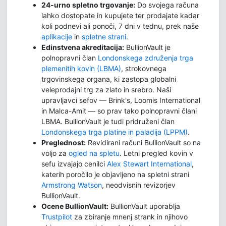
24-urno spletno trgovanje:
Do svojega računa
lahko dostopate in kupujete ter prodajate kadar
koli podnevi ali ponoči, 7 dni v tednu, prek naše
aplikacije
in
spletne strani
.
Edinstvena akreditacija:
BullionVault je
polnopravni član
Londonskega združenja trga
plemenitih kovin (LBMA)
, strokovnega
trgovinskega organa, ki zastopa globalni
veleprodajni trg za zlato in srebro. Naši
upravljavci sefov — Brink's, Loomis International
in Malca-Amit — so prav tako polnopravni člani
LBMA. BullionVault je tudi pridruženi član
Londonskega trga platine in paladija (LPPM)
.
Preglednost:
Revidirani računi BullionVault so na
voljo za
ogled na spletu
. Letni pregled kovin v
sefu izvajajo cenilci
Alex Stewart International
,
katerih poročilo je objavljeno na spletni strani
Armstrong Watson
, neodvisnih revizorjev
BullionVault.
Ocene BullionVault:
BullionVault uporablja
Trustpilot
za zbiranje mnenj strank in njihovo