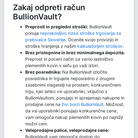
Zakaj odpreti račun
BullionVault?
Preprosti in pregledni stroški:
BullionVault
ponuja
neprekosljivo nizke stroške trgovanja za
prebivalce Slovenije
. Ocenite svojo provizijo in
stroške hranjenja z našim
kalkulatorjem stroškov
.
Brez pristopnine in brez minimalnega depozita:
Preprost in poceni način za varno lastništvo
plemenitih kovin v sefu po vaši izbiri.
Brez posrednika:
Na BullionVault izločite
posrednika in trgujete neposredno z drugimi
zasebnimi vlagatelji na prostem, konkurenčnem
trgu, kjer lahko vsi uporabniki, vključno z
BullionVaultom, ponujajo in sprejemajo nakupne in
prodajne cene na
živi borzi BullionVault
. Možnost,
da vsi uporabniki ponujajo konkurenčne cene,
vam omogoča nakup plemenitih kovin po najnižji
možni ceni.
Veleprodajne palice, veleprodajne cene:
BullionVault vam omogoča dostop do